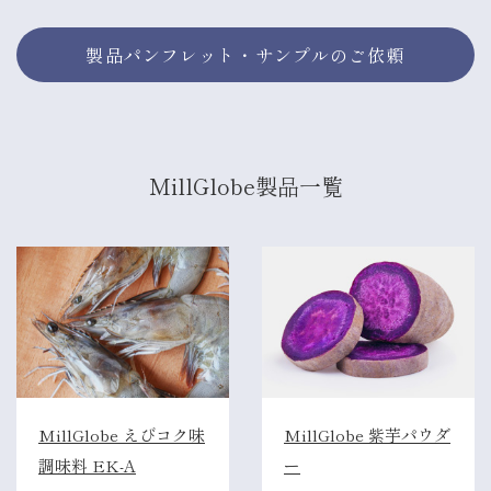
製品パンフレット・サンプルのご依頼
MillGlobe製品一覧
MillGlobe えびコク味
MillGlobe 紫芋パウダ
調味料 EK-A
ー