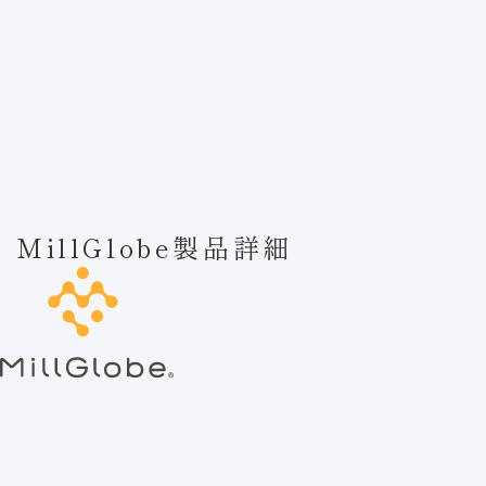
事業内容
事業内容
「おいしさ」へのこだわり
卸売
「おいしさ」へのこだわり
会社情報
ブレンド
「おいしさを科学する」
会社情報
採用情報
製品づくりの流れ
研究機関・企業との連携
MillGlobe製品詳細
社長挨拶・企業理念
ODM・OEM
採用情報
お知らせ
安全・安心・高品質のために
製造体制
会社概要
新卒採用
食品素材
お問い合わせ
海外事業
キャリア採用
MillGlobe製品一覧
持続可能な社会に向けて
プライバシーポリシー/クッキーポリシー
ホーム