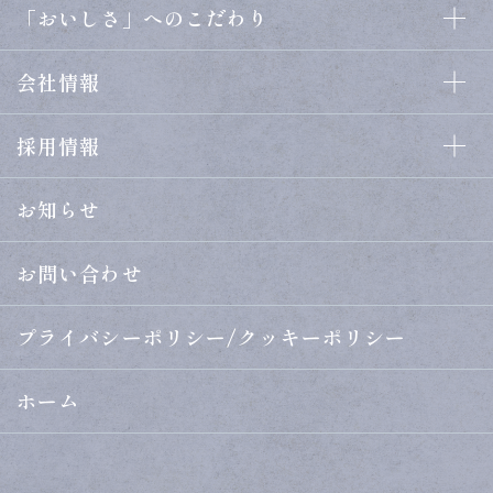
事業内容
「おいしさ」へのこだわり
卸売
「おいしさ」へのこだわり
ブレンド
会社情報
「おいしさを科学する」
製品づくりの流れ
会社情報
研究機関・企業との連携
採用情報
ODM・OEM
社長挨拶・企業理念
安全・安心・高品質のために
製造体制
採用情報
会社概要
お知らせ
食品素材
新卒採用
海外事業
MillGlobe製品一覧
キャリア採用
お問い合わせ
持続可能な社会に向けて
プライバシーポリシー/クッキーポリシー
ホーム